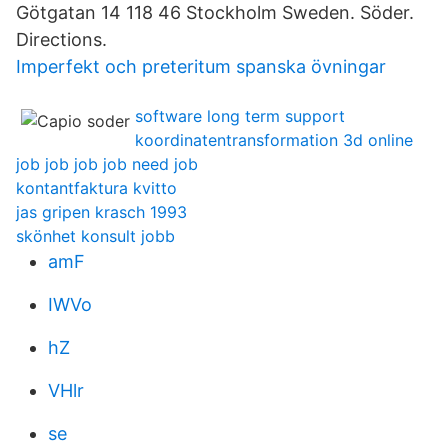
Götgatan 14 118 46 Stockholm Sweden. Söder.
Directions.
Imperfekt och preteritum spanska övningar
software long term support
koordinatentransformation 3d online
job job job job need job
kontantfaktura kvitto
jas gripen krasch 1993
skönhet konsult jobb
amF
IWVo
hZ
VHlr
se