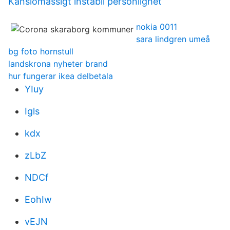
Känslomässigt instabil personlighet
nokia 0011
sara lindgren umeå
bg foto hornstull
landskrona nyheter brand
hur fungerar ikea delbetala
YIuy
Igls
kdx
zLbZ
NDCf
EohIw
vEJN