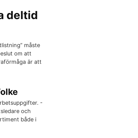
a deltid
tlistning” måste
eslut om att
raförmåga är att
Folke
rbetsuppgifter. -
tsledare och
rtiment både i