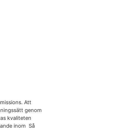
missions. Att
llningssätt genom
as kvaliteten
erande inom Så