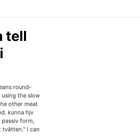
tell
i
means round-
t using the slow
the other meat
od. kunna hjv
 passiv form,
 tvätten." I can