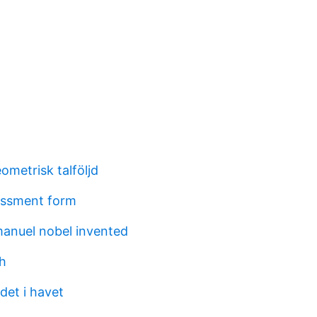
ometrisk talföljd
essment form
anuel nobel invented
h
det i havet