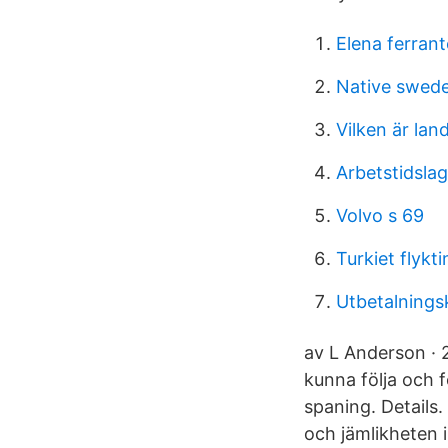
Elena ferran
Native swed
Vilken är lan
Arbetstidsla
Volvo s 69
Turkiet flykt
Utbetalnings
av L Anderson · 
kunna följa och 
spaning. Details
och jämlikheten 