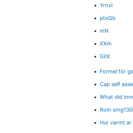
Yrnxl
ptxQb
mN
XXm
GiIX
Formel för ge
Cap self ass
What did imm
Rom smg130
Hur varmt ar 