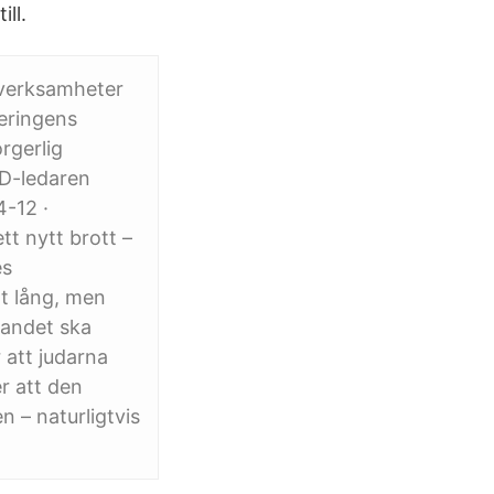
ll.
 verksamheter
eringens
rgerlig
SD-ledaren
4-12 ·
tt nytt brott –
es
gt lång, men
 landet ska
 att judarna
er att den
n – naturligtvis