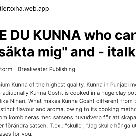
ktierxxha.web.app
E DU KUNNA who can 
äkta mig'' and - italk
storm - Breakwater Publishing
ium Kunna of the highest quality. Kunna in Punjabi 
raditionally Kunna Gosht is cooked in a huge clay po
ike Nihari. What makes Kunna Gosht different from 
 distinct flavour and aroma, owing to its cooking meth
som kombineras med satsens huvudverb för att skapa
r förändra satsen. T.ex.: "skulle", "Jag skulle hänga ut
ases for you.