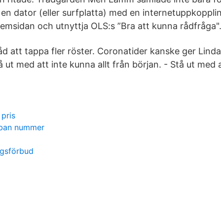
en dator (eller surfplatta) med en internetuppkoppli
-hemsidan och utnyttja OLS:s ”Bra att kunna rådfråga"
råd att tappa fler röster. Coronatider kanske ger Lin
å ut med att inte kunna allt från början. - Stå ut med a
 pris
iban nummer
ngsförbud