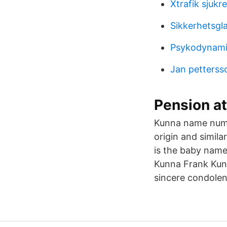
Xtrafik sjukr
Sikkerhetsgl
Psykodynami
Jan pettersso
Pension a
Kunna name nume
origin and simil
is the baby name
Kunna Frank Kunn
sincere condolen