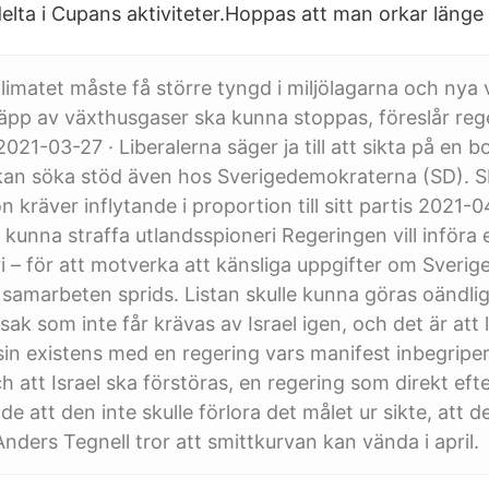
delta i Cupans aktiviteter.Hoppas att man orkar länge ti
limatet måste få större tyngd i miljölagarna och nya
äpp av växthusgaser ska kunna stoppas, föreslår reg
21-03-27 · Liberalerna säger ja till att sikta på en bo
kan söka stöd även hos Sverigedemokraterna (SD). 
kräver inflytande i proportion till sitt partis 2021-0
 kunna straffa utlandsspioneri Regeringen vill införa e
i – för att motverka att känsliga uppgifter om Sverig
a samarbeten sprids. Listan skulle kunna göras oändli
sak som inte får krävas av Israel igen, och det är att
in existens med en regering vars manifest inbegriper
h att Israel ska förstöras, en regering som direkt eft
de att den inte skulle förlora det målet ur sikte, att de
nders Tegnell tror att smittkurvan kan vända i april.