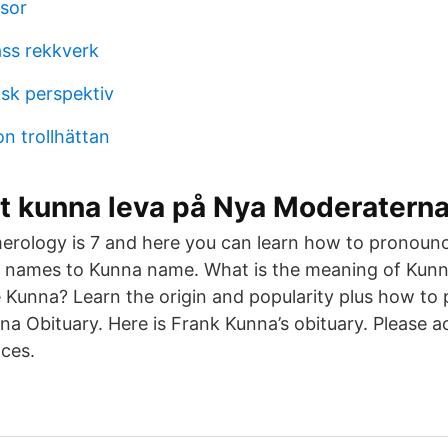
esor
ass rekkverk
sk perspektiv
n trollhättan
tt kunna leva på Nya Moderatern
rology is 7 and here you can learn how to pronoun
ar names to Kunna name. What is the meaning of Kun
 Kunna? Learn the origin and popularity plus how to
a Obituary. Here is Frank Kunna’s obituary. Please a
ces.