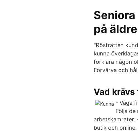
Seniora 
på äld
"Rösträtten kunde
kunna överklaga
förklara någon o
Förvärva och håll
Vad krävs 
- Våga f
Följa de
arbetskamrater. -
butik och online.