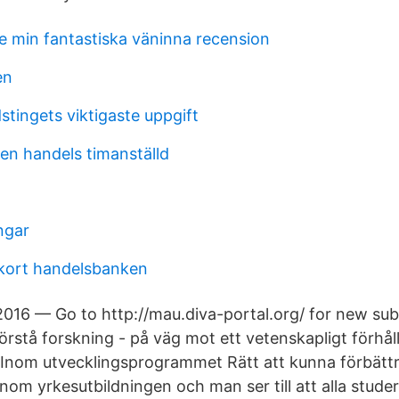
te min fantastiska väninna recension
en
dstingets viktigaste uppgift
gen handels timanställd
ingar
kort handelsbanken
2016 — Go to http://mau.diva-portal.org/ for new sub
förstå forskning - på väg mot ett vetenskapligt förhå
. Inom utvecklingsprogrammet Rätt att kunna förbättr
inom yrkesutbildningen och man ser till att alla stud