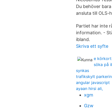
Du behöver bara 
ansluta till OLS
Partiet har inte 
information. - St
ibland.
Skriva ett syfte
e körkort
söka på 
synkas
trafikskylt parkeri
angular javascript
ayaan hirsi ali,
xgm
Gzw