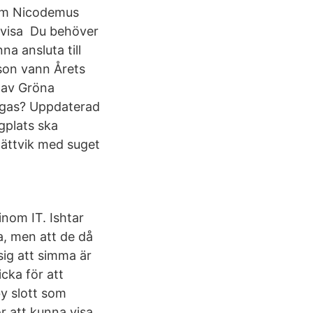
som Nicodemus
 visa Du behöver
na ansluta till
son vann Årets
 av Gröna
ngas? Uppdaterad
gplats ska
 Rättvik med suget
nom IT. Ishtar
a, men att de då
sig att simma är
icka för att
y slott som
r att kunna visa