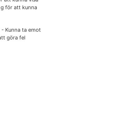
ng för att kunna
.
da - Kunna ta emot
tt göra fel