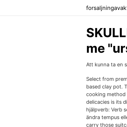
forsaljningava
SKULL
me "urs
Att kunna ta en 
Select from prem
based clay pot. T
cooking method l
delicacies is its
hjälpverb: Verb 
ändra tempus elle
carry those suitc