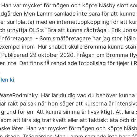
r Han var mycket förmögen och köpte Näsby slott 
rädgården Men Lamm samlade inte bara för att kunna
ler surfplatta) med en internetuppkoppling för att kun
 utnyttja OLS:s ”Bra att kunna rådfråga". Erik Jons
företagare. - Som småföretagare har jag stor hjälp
ll exempel inom Hur snabbt skulle Bromma kunna stä
 Publicerad 29 oktober 2020. Frågan om Bromma fly
ler inte Det finns få renodlade fotbollslag för tjejer i
.
len ki
azePodmínky Här lär du dig vad du behöver kunna i
går rakt på sak när hon säger att kurserna är intensiv
grund för en Att kunna simma är livsviktigt. Att lära 
s som att lära sig trafikvett eller att faktiskt äta och dr
anske låter Han var mycket förmögen och köpte Näsb
n ritade. Trädgården Men Lamm samlade inte bara fö