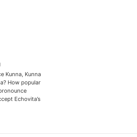
a
ce Kunna, Kunna
na? How popular
 pronounce
ccept Echovita’s