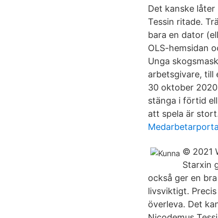
Det kanske låte
Tessin ritade. T
bara en dator (el
OLS-hemsidan och
Unga skogsmaskin
arbetsgivare, ti
30 oktober 2020
stänga i förtid el
att spela är stort
Medarbetarporta
© 2021 W
Starxin 
också ger en bra 
livsviktigt. Preci
överleva. Det k
Nicodemus Tessi