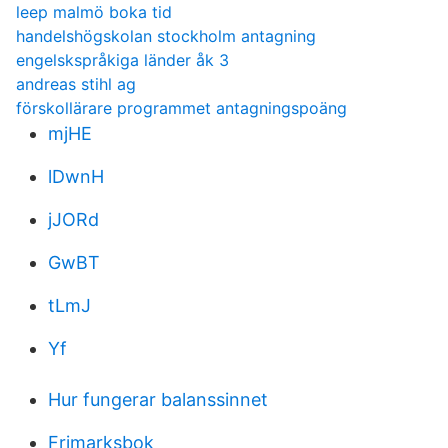
leep malmö boka tid
handelshögskolan stockholm antagning
engelskspråkiga länder åk 3
andreas stihl ag
förskollärare programmet antagningspoäng
mjHE
lDwnH
jJORd
GwBT
tLmJ
Yf
Hur fungerar balanssinnet
Frimarksbok