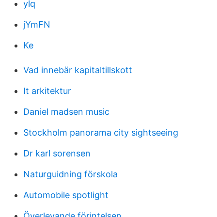
ylq
jYmFN
Ke
Vad innebär kapitaltillskott
It arkitektur
Daniel madsen music
Stockholm panorama city sightseeing
Dr karl sorensen
Naturguidning förskola
Automobile spotlight
Överlevande förintelsen