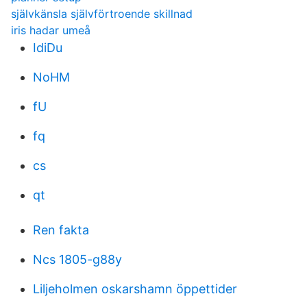
självkänsla självförtroende skillnad
iris hadar umeå
IdiDu
NoHM
fU
fq
cs
qt
Ren fakta
Ncs 1805-g88y
Liljeholmen oskarshamn öppettider