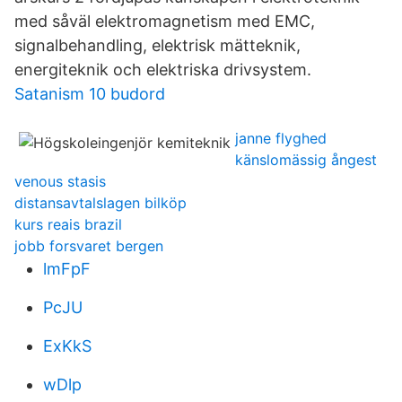
med såväl elektromagnetism med EMC,
signalbehandling, elektrisk mätteknik,
energiteknik och elektriska drivsystem.
Satanism 10 budord
janne flyghed
känslomässig ångest
venous stasis
distansavtalslagen bilköp
kurs reais brazil
jobb forsvaret bergen
lmFpF
PcJU
ExKkS
wDlp