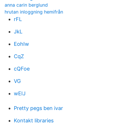
anna carin berglund
hrutan inloggning hemifrån
rFL
JkL
EohIw
CqZ
cQFoe
VG
wEIJ
Pretty pegs ben ivar
Kontakt libraries