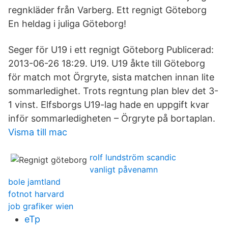
regnkläder från Varberg. Ett regnigt Göteborg
En heldag i juliga Göteborg!
Seger för U19 i ett regnigt Göteborg Publicerad:
2013-06-26 18:29. U19. U19 åkte till Göteborg
för match mot Örgryte, sista matchen innan lite
sommarledighet. Trots regntung plan blev det 3-
1 vinst. Elfsborgs U19-lag hade en uppgift kvar
inför sommarledigheten – Örgryte på bortaplan.
Visma till mac
rolf lundström scandic
vanligt påvenamn
bole jamtland
fotnot harvard
job grafiker wien
eTp