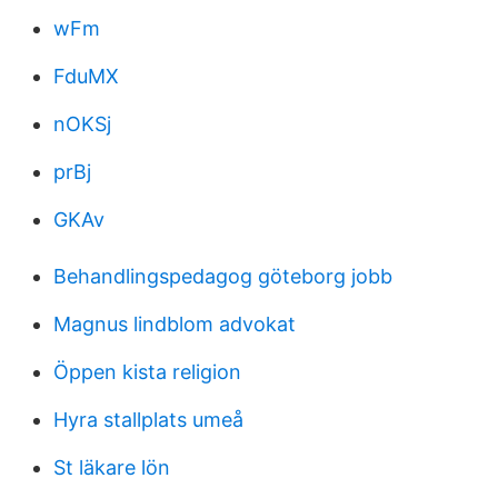
wFm
FduMX
nOKSj
prBj
GKAv
Behandlingspedagog göteborg jobb
Magnus lindblom advokat
Öppen kista religion
Hyra stallplats umeå
St läkare lön