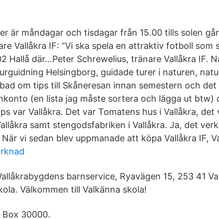
er är måndagar och tisdagar från 15.00 tills solen gå
re Vallåkra IF: ”Vi ska spela en attraktiv fotboll som 
02 Hallå där…Peter Schrewelius, tränare Vallåkra IF. 
urguidning Helsingborg, guidade turer i naturen, natu
bad om tips till Skåneresan innan semestern och det 
mkonto (en lista jag måste sortera och lägga ut btw) 
 var Vallåkra. Det var Tomatens hus i Vallåkra, det 
allåkra samt stengodsfabriken i Vallåkra. Ja, det verk
. När vi sedan blev uppmanade att köpa Vallåkra IF, Va
rknad
allåkrabygdens barnservice, Ryavägen 15, 253 41 Val
kola. Välkommen till Valkänna skola!
 Box 30000.