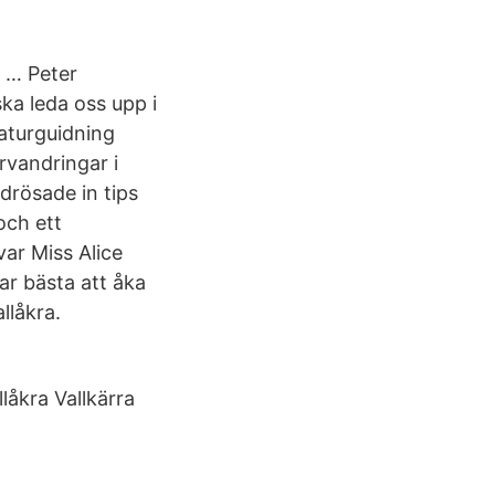
r … Peter
ska leda oss upp i
Naturguidning
rvandringar i
drösade in tips
och ett
var Miss Alice
ar bästa att åka
llåkra.
låkra Vallkärra