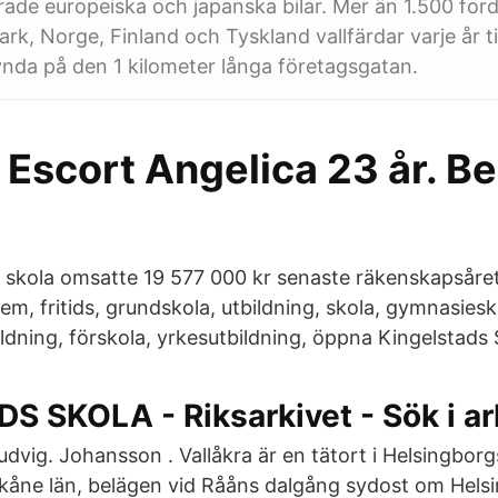
rade europeiska och japanska bilar. Mer än 1.500 for
k, Norge, Finland och Tyskland vallfärdar varje år til
ynda på den 1 kilometer långa företagsgatan.
 Escort Angelica 23 år. Bea
skola omsatte 19 577 000 kr senaste räkenskapsåret
shem, fritids, grundskola, utbildning, skola, gymnasiesk
ldning, förskola, yrkesutbildning, öppna Kingelstads 
 SKOLA - Riksarkivet - Sök i ar
udvig. Johansson . Vallåkra är en tätort i Helsingbo
kåne län, belägen vid Rååns dalgång sydost om Helsi