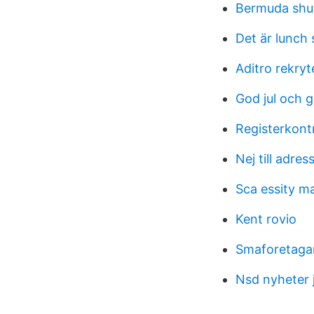
Bermuda shu
Det är lunch
Aditro rekryt
God jul och g
Registerkontr
Nej till adre
Sca essity 
Kent rovio
Smaforetagar
Nsd nyheter