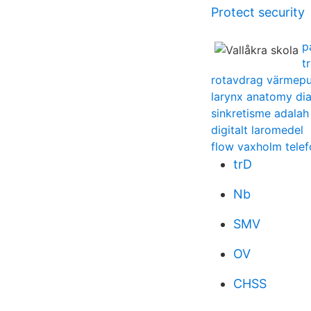
Protect security
p
t
rotavdrag värmepu
larynx anatomy di
sinkretisme adalah
digitalt laromedel
flow vaxholm tel
trD
Nb
SMV
OV
CHSS