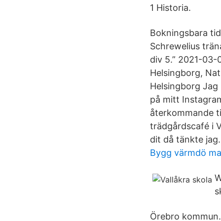
1 Historia.
Bokningsbara tid
Schrewelius träna
div 5.” 2021-03-
Helsingborg, Nat
Helsingborg Jag 
på mitt Instagra
återkommande tips
trädgårdscafé i V
dit då tänkte jag
Bygg värmdö ma
W
s
Örebro kommun.