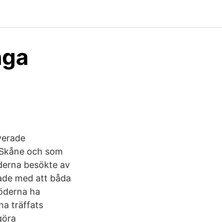
nga
verade
r Skåne och som
derna besökte av
tade med att båda
röderna ha
ha träffats
göra