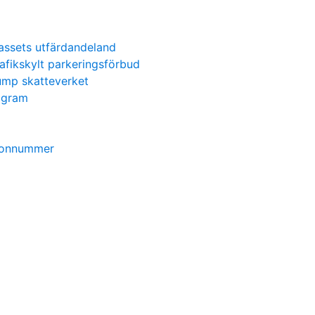
assets utfärdandeland
rafikskylt parkeringsförbud
mp skatteverket
agram
efonnummer