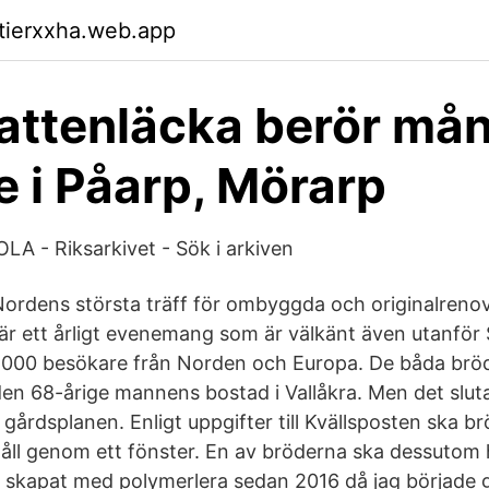
ktierxxha.web.app
vattenläcka berör må
 i Påarp, Mörarp
 - Riksarkivet - Sök i arkiven
 Nordens största träff för ombyggda och originalreno
, är ett årligt evenemang som är välkänt även utanfö
20 000 besökare från Norden och Europa. De båda brö
den 68-årige mannens bostad i Vallåkra. Men det slu
å gårdsplanen. Enligt uppgifter till Kvällsposten ska b
 håll genom ett fönster. En av bröderna ska dessutom 
r skapat med polymerlera sedan 2016 då jag började 