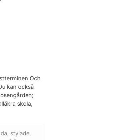
 höstterminen.Och
Du kan också
 Rosengården;
llåkra skola,
da, stylade,