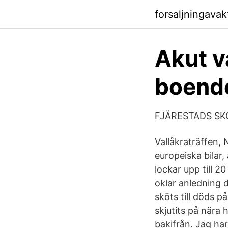
forsaljningava
​Akut 
boende
FJÄRESTADS SKOLA
Vallåkraträffen,
europeiska bilar
lockar upp till 
oklar anledning 
sköts till döds p
skjutits på nära
bakifrån. Jag ha