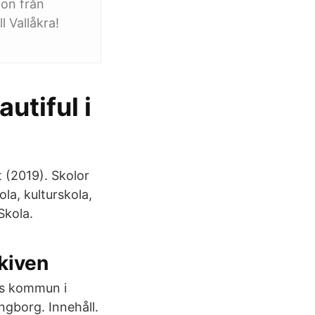
don från
l Vallåkra!
utiful i
 (2019). Skolor
ola, kulturskola,
Skola.
kiven
rgs kommun i
ngborg. Innehåll.