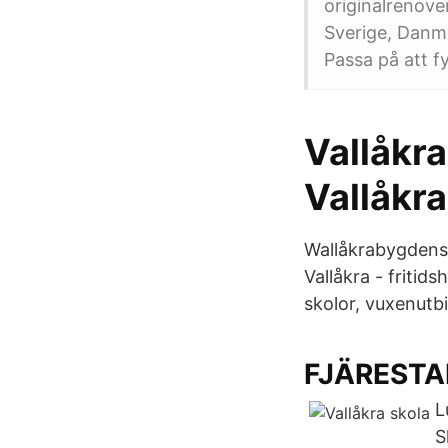
originalrenove
Sverige, Danmar
Passa på att f
Vallåkra
Vallåkra
Wallåkrabygdens 
Vallåkra - fritid
skolor, vuxenutbi
FJÄRESTADS
L
S