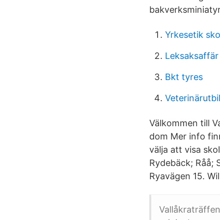
bakverksminiatyre
Yrkesetik sk
Leksaksaffär
Bkt tyres
Veterinärutb
Välkommen till Va
dom Mer info fi
välja att visa sk
Rydebäck; Råå; S
Ryavägen 15. Wil
Vallåkraträffe