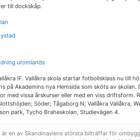
r till dockskåp.
olan
 ystad
ildning utomlands
llåkra IF. Vallåkra skola startar fotbollsklass nu till
nns på Akademins nya Hemsida som sköts av skolan. 
olor med vissa årskurser eller med en viss driftsform.
lottshöjden; Söder; Tågaborg N; Vallåkra Vallåkra, Wa
son park, Tycho Braheskolan, Studievägen 4.
n är en av Skandinaviens största bilträffar för ombygg